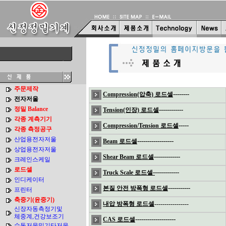
주문제작
--------
Compression(압축) 로드셀
전자저울
정밀 Balance
------------
Tension(인장) 로드셀
각종 계측기기
-----
Compression/Tension 로드셀
각종 측정공구
산업용전자저울
------------------
Beam 로드셀
상업용전자저울
-------------
Shear Beam 로드셀
크레인스케일
로드셀
-
------------
Truck Scale 로드셀
인디케이터
-----------
본질 안전 방폭형 로드셀
프린터
축중기(윤중기)
내압 방폭형 로드셀
-----------------
신장자동측정기및
체중계,건강보조기
--------------------
CAS 로드셀
수동저울및기타저울