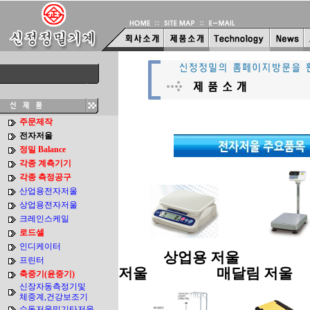
주문제작
전자저울
정밀 Balance
각종 계측기기
각종 측정공구
산업용전자저울
상업용전자저울
크레인스케일
로드셀
인디케이터
상업용 저울
프린터
저울
매달림 저울
축중기(윤중기)
신장자동측정기및
체중계,건강보조기
수동저울및기타저울