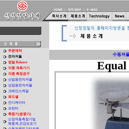
주문제작
수동저
전자저울
Equal 
정밀 Balance
각종 계측기기
각종 측정공구
산업용전자저울
상업용전자저울
크레인스케일
로드셀
인디케이터
프린터
축중기(윤중기)
신장자동측정기및
체중계,건강보조기
수동저울및기타저울