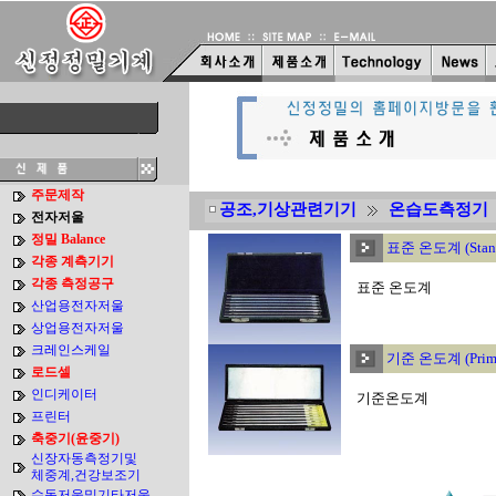
주문제작
공조,기상관련기기
온습도측정
전자저울
정밀 Balance
표준 온도계 (Stand
각종 계측기기
각종 측정공구
표준 온도계
산업용전자저울
상업용전자저울
크레인스케일
기준 온도계 (Prima
로드셀
인디케이터
기준온도계
프린터
축중기(윤중기)
신장자동측정기및
체중계,건강보조기
수동저울및기타저울