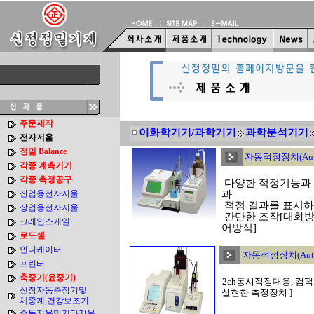
주문제작
이화학기기/과학기기
과학분석기기
전자저울
정밀 Balance
자동적정장치(Automa
각종 계측기기
각종 측정공구
다양한 적정기능과 
산업용전자저울
과
적정 결과를 표시하
상업용전자저울
간단한 조작[대화방
크레인스케일
어방식]
로드셀
인디케이터
자동적정장치(Automa
프린터
축중기(윤중기)
2ch동시적정대응, 컴
신장자동측정기및
실현한 측정장치
]
체중계,건강보조기
수동저울및기타저울